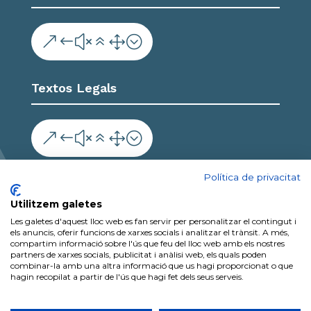
&#x61;
Textos Legals
&#x61;
Col·labora
Política de privacitat
Utilitzem galetes
Les galetes d'aquest lloc web es fan servir per personalitzar el contingut i
els anuncis, oferir funcions de xarxes socials i analitzar el trànsit. A més,
compartim informació sobre l'ús que feu del lloc web amb els nostres
partners de xarxes socials, publicitat i anàlisi web, els quals poden
combinar-la amb una altra informació que us hagi proporcionat o que
hagin recopilat a partir de l'ús que hagi fet dels seus serveis.
2026 Copyright Ajuntament de Vilalba dels Arcs