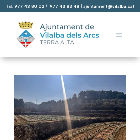
Tel.
977 43 80 02
/
977 43 83 48
|
ajuntament@vilalba.cat