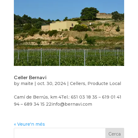
Celler Bernaví
by
maite
|
oct. 30, 2024
|
Cellers
,
Producte Local
Camí de Berrús, km 4Tel.: 651 03 18 35 – 619 01 41
94 – 689 34 15 22info@bernavi.com
« Veure'n més
Cerca