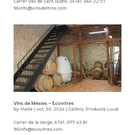
Carrer Vall de Sant Isidre, 24Tel.: 665 22 07
96info@vinsdeltros.com
Vins de Mesies – Ecovitres
by
maite
|
oct. 30, 2024
|
Cellers
,
Producte Local
Carrer de la Verge, 6Tel.: 977 43 81
96info@ecovitres.com