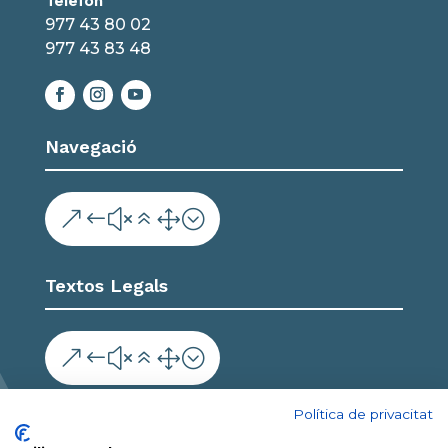
Telèfon
977 43 80 02
977 43 83 48
Navegació
&#x61;
Textos Legals
&#x61;
Col·labora
Política de privacitat