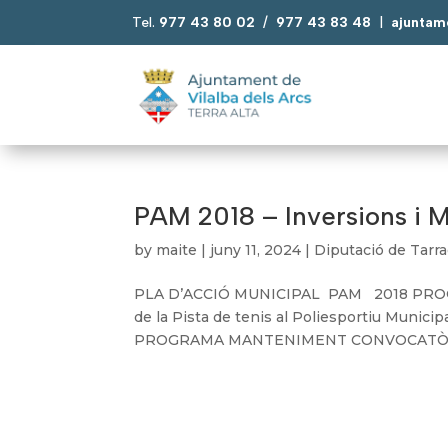
Tel.
977 43 80 02
/
977 43 83 48
|
ajuntam
PAM 2018 – Inversions i 
by
maite
|
juny 11, 2024
|
Diputació de Tarr
PLA D’ACCIÓ MUNICIPAL PAM 2018 PRO
de la Pista de tenis al Poliesportiu Mu
PROGRAMA MANTENIMENT CONVOCATÒRIA