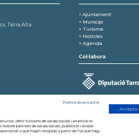
Ajuntament
>
> Municipi
cs, Terra Alta
> Turisme
> Notícies
>
Agenda
Col·labora
Política de privacitat
Accepta-
anuncis, oferir funcions de xarxes socials i analitzar el
ostres partners de xarxes socials, publicitat i anàlisi
ls Arcs | Protecció de dades personals | Política de Privacita
orcionat o que hagin recopilat a partir de l'ús que hagi
reservats