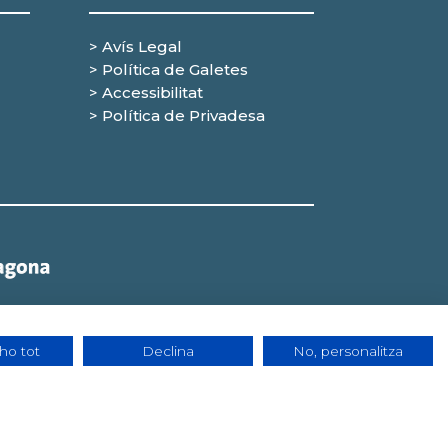
> Avís Legal
> Política de Galetes
> Accessibilitat
> Política de Privadesa
ho tot
Declina
No, personalitza
t | Política de Cookies | Tots els drets