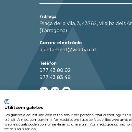
Adreça
Plaça de la Vila, 3, 43782, Vilalba dels Ar
(Tarragona)
Correu electrònic
ajuntament@vilalba.cat
Telèfon
977 43 80 02
977 43 83 48
Utilitzem galetes
Les galetes d'aquest lloc web es fan servir per personalitzar el contingut i els 
trànsit. A més, compartim informació sobre l'ús que feu del lloc web amb els n
2026 Copyright Ajuntament de Vilalba de
web, els quals poden combinar-la amb una altra informació que us hagi prop
fet dels seus serveis.