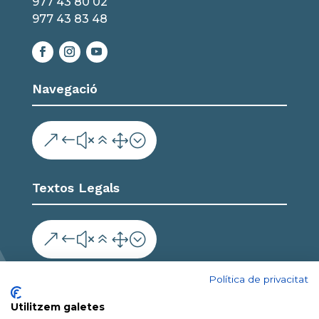
977 43 80 02
977 43 83 48
Navegació
&#x61;
Textos Legals
&#x61;
Col·labora
Política de privacitat
Utilitzem galetes