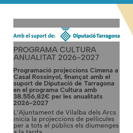
PROGRAMA CULTURA
ANUALITAT 2026-2027
Programació projeccions Cimena a
Casal Rossinyol, finançat amb el
suport de Diputació de Tarragona
en el programa Cultura amb
38.556,82€
per les anualitats
2026-2027
L’Ajuntament de Vilalba dels Arcs
inicia la projeccions de pel·licules
per a tots el públics els diumenges
a la tarda.