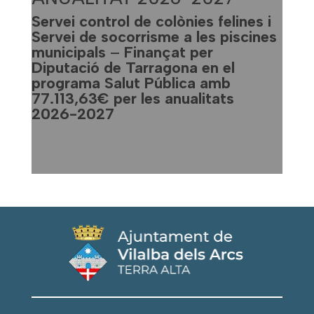
Servei control de colònies felines i
Servei de socorrisme a les piscines
municipals
–
Finançat per
Diputació de Tarragona en el
programa Salut Pública amb
77.113,63€
per les anualitats
2026-2027