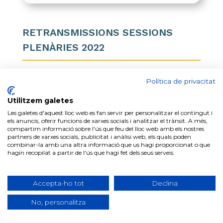
RETRANSMISSIONS SESSIONS
PLENÀRIES 2022
Política de privacitat

Utilitzem galetes
Les galetes d'aquest lloc web es fan servir per personalitzar el contingut i
els anuncis, oferir funcions de xarxes socials i analitzar el trànsit. A més,
SESSIÓ ORDINÀRIA NÚM. 6
compartim informació sobre l'ús que feu del lloc web amb els nostres
partners de xarxes socials, publicitat i anàlisi web, els quals poden
EL DIA 22 DE DESEMBRE DE 2022 A LES
combinar-la amb una altra informació que us hagi proporcionat o que
hagin recopilat a partir de l'ús que hagi fet dels seus serveis.
20:00H A LA SALA DE PLENS DE
L’AJUNTAMENT
Accepta-ho tot
Declina
No, personalitza
DECRET