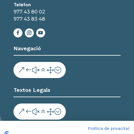
Telèfon
977 43 80 02
977 43 83 48
Navegació
&#x61;
Textos Legals
&#x61;
Col·labora
Política de privacitat