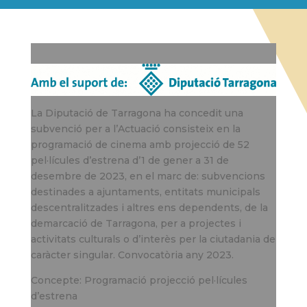
La Diputació de Tarragona ha concedit una
subvenció per a l’Actuació consisteix en la
programació de cinema amb projecció de 52
pel·lícules d’estrena d’1 de gener a 31 de
desembre de 2023, en el marc de: subvencions
destinades a ajuntaments, entitats municipals
descentralitzades i altres ens dependents, de la
demarcació de Tarragona, per a projectes i
activitats culturals o d’interès per la ciutadania de
caràcter singular. Convocatòria any 2023.
Concepte: Programació projecció pel·lícules
d’estrena