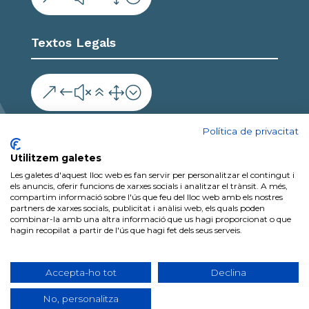
Textos Legals
&#x61;
Col·labora
Política de privacitat
Utilitzem galetes
Les galetes d'aquest lloc web es fan servir per personalitzar el contingut i
els anuncis, oferir funcions de xarxes socials i analitzar el trànsit. A més,
compartim informació sobre l'ús que feu del lloc web amb els nostres
partners de xarxes socials, publicitat i anàlisi web, els quals poden
combinar-la amb una altra informació que us hagi proporcionat o que
hagin recopilat a partir de l'ús que hagi fet dels seus serveis.
2026 Copyright Ajuntament de Vilalba dels Arcs
| Protecció de dades personals | Política de
Accepta-ho tot
Declina
Privacitat | Política de Cookies | Tots els drets
No, personalitza
reservats