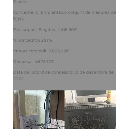
Dades:
Concepte: C I)Implantació conjunt de mesures de
l’ENS
Pressupost Elegible: 4.418,90€
% concedit: 63,91%
Import concedit: 2.823,93€
Despesa: 4.673,17€
Data de l’acord de concessió: 13 de desembre de
2022