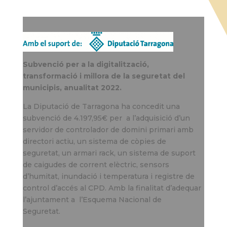
Subvenció per a la digitalització,
transformació i millora de la seguretat del
municipis, anualitat 2022.
La Diputació de Tarragona ha concedit una
subvenció de 4.197,95€ per a l’adquisició d’un
servidor de controlador de domini primari amb
directori actiu, un sistema de còpies de
seguretat, un armari rack, un sistema de suport
de caigudes de corrent elèctric, sensors
d’humitat, inundació i temperatura i registre de
control d’accés al CPD. Amb la finalitat d’adequar
l’ajuntament a l’Esquema Nacional de
Seguretat.