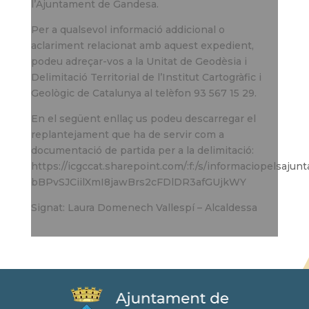
l’Ajuntament de Gandesa.
Per a qualsevol informació addicional o
aclariment relacionat amb aquest expedient,
podeu adreçar-vos a la Unitat de Geodèsia i
Delimitació Territorial de l’Institut Cartogràfic i
Geològic de Catalunya al telèfon 93 567 15 29.
En el següent enllaç us podeu descarregar el
replantejament que ha de servir com a
documentació de partida per a la delimitació:
https://icgccat.sharepoint.com/:f:/s/informaciopelsaju
bBPvSJCiilXmI8jawBrs2cFDlDR3afGUjkWY
Signat: Laura Domenech Vallespí – Alcaldessa