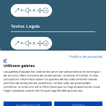
&#x61;
Textos Legals
&#x61;
Col·labora
Política de privacitat
Utilitzem galetes
Les galetes d'aquest lloc web es fan servir per personalitzar el contingut i
els anuncis, oferir funcions de xarxes socials i analitzar el trànsit. A més,
compartim informació sobre l'ús que feu del lloc web amb els nostres
partners de xarxes socials, publicitat i anàlisi web, els quals poden
combinar-la amb una altra informació que us hagi proporcionat o que
hagin recopilat a partir de l'ús que hagi fet dels seus serveis.
2026 Copyright Ajuntament de Vilalba dels Arcs
| Protecció de dades personals | Política de
Accepta-ho tot
Declina