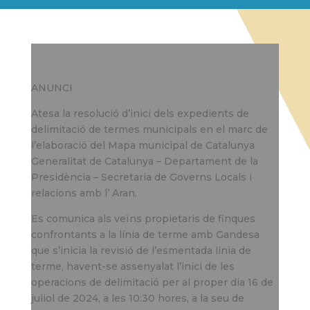
ANUNCI
Atesa la resolució d’inici dels expedients de
delimitació de termes municipals en el marc de
l’elaboració del Mapa municipal de Catalunya
Generalitat de Catalunya – Departament de la
Presidència – Secretaria de Governs Locals i
relacions amb l’ Aran.
Es comunica als veïns propietaris de finques
confrontants a la línia de terme amb Gandesa
que s’inicia la revisió de l’esmentada línia de
terme, havent-se assenyalat l’inici de les
operacions de delimitació per al proper dia 16 de
juliol de 2024, a les 10:30 hores, a la seu de