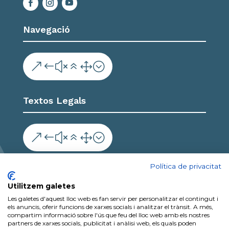
Navegació
&#x61;
Textos Legals
&#x61;
Col·labora
Política de privacitat
Utilitzem galetes
Les galetes d'aquest lloc web es fan servir per personalitzar el contingut i
els anuncis, oferir funcions de xarxes socials i analitzar el trànsit. A més,
compartim informació sobre l'ús que feu del lloc web amb els nostres
partners de xarxes socials, publicitat i anàlisi web, els quals poden