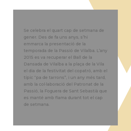
Se celebra el quart cap de setmana de
gener. Des de fa uns anys, s’hi
emmarca la presentació de la
temporada de la Passió de Vilalba. L’any
2015 es va recuperar el Ball de la
Dansada de Vilalba a la plaça de la Vila
el dia de la festivitat del copatró, amb el
típic “pa de tarrons”, i un any més tard,
amb la col·laboració del Patronat de la
Passió, la Foguera de Sant Sebastià que
es manté amb flama durant tot el cap
de setmana.